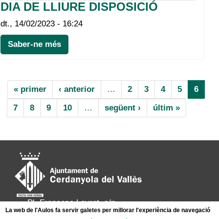
DIA DE LLIURE DISPOSICIÓ
dt., 14/02/2023 - 16:24
Saber-ne més
Paginació
Primera
« primer
Pàgina
‹ anterior
…
Page
2
Page
3
Page
4
Page
5
Pàgin
6
pàgina
anterior
actual
Page
7
Page
8
Page
9
Page
10
…
Pàgina
següent ›
Última
últim »
següent
pàgina
Pl. Francesc Layret, s/n
La web de l'Aulos fa servir galetes per millorar l'experiència de navegació
08290 Cerdanyola del Vallès,