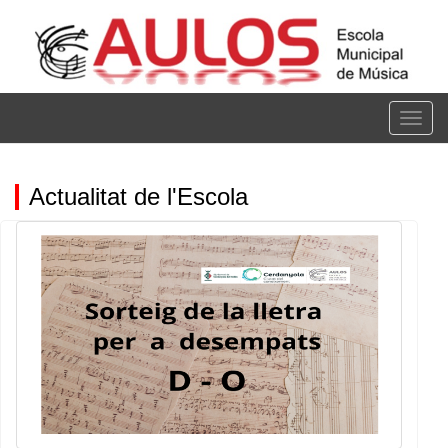
Vés
al
contingut
Togg
navig
Actualitat de l'Escola