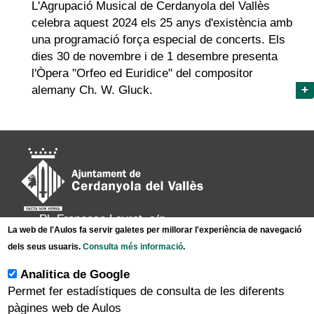
L'Agrupació Musical de Cerdanyola del Vallès
celebra aquest 2024 els 25 anys d'existència amb
una programació força especial de concerts. Els
dies 30 de novembre i de 1 desembre presenta
l'Òpera "Orfeo ed Euridice" del compositor
alemany Ch. W. Gluck.
+
Pl. Francesc Layret, s/n
La web de l'Aulos fa servir galetes per millorar l'experiència de navegació
08290 Cerdanyola del Vallès,
dels seus usuaris.
Consulta més informació
.
Tel. 935 80 88 88
Analitica de Google
Permet fer estadístiques de consulta de les diferents
|
|
|
Inici
Avís legal
Protecció de dades
pàgines web de Aulos
|
Mapa del lloc
Accessibilitat