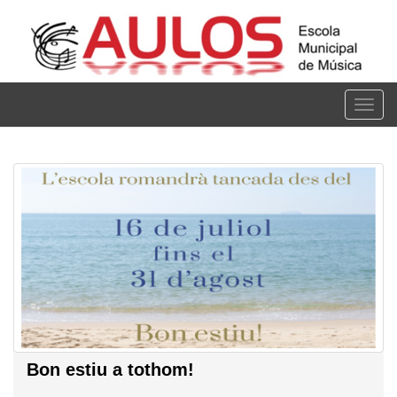
Vés
al
contingut
Togg
navig
Bon estiu a tothom!