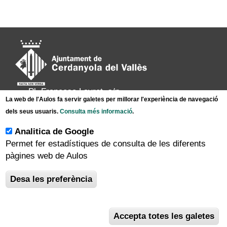
Pl. Francesc Layret, s/n
La web de l'Aulos fa servir galetes per millorar l'experiència de navegació
08290 Cerdanyola del Vallès,
dels seus usuaris.
Consulta més informació
.
Tel. 935 80 88 88
Analitica de Google
Permet fer estadístiques de consulta de les diferents
|
|
|
Inici
Avís legal
Protecció de dades
pàgines web de Aulos
|
Mapa del lloc
Accessibilitat
Desa les preferència
Accepta totes les galetes