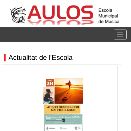
Vés
al
contingut
Togg
navig
Actualitat de l'Escola