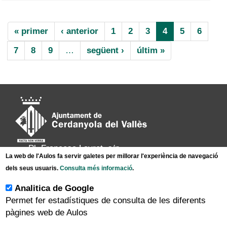
Paginació
Primera
« primer
Pàgina
‹ anterior
Page
1
Page
2
Page
3
Pàgina
4
Page
5
Page
6
pàgina
anterior
actual
Page
7
Page
8
Page
9
…
Pàgina
següent ›
Última
últim »
següent
pàgina
Pl. Francesc Layret, s/n
La web de l'Aulos fa servir galetes per millorar l'experiència de navegació
08290 Cerdanyola del Vallès,
dels seus usuaris.
Consulta més informació
.
Tel. 935 80 88 88
Analitica de Google
Permet fer estadístiques de consulta de les diferents
|
|
|
Inici
Avís legal
Protecció de dades
pàgines web de Aulos
|
Mapa del lloc
Accessibilitat