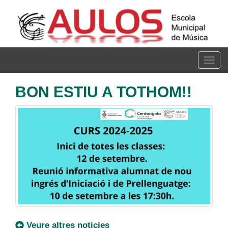
Vés
al
contingut
Togg
navig
BON ESTIU A TOTHOM!!
Veure altres noticies