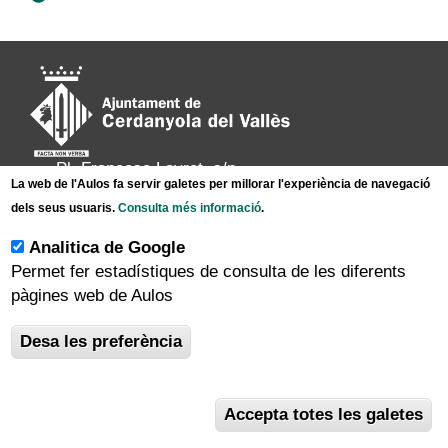
Pl. Francesc Layret, s/n
La web de l'Aulos fa servir galetes per millorar l'experiència de navegació
08290 Cerdanyola del Vallès,
dels seus usuaris.
Consulta més informació
.
Tel. 935 80 88 88
Analitica de Google
Permet fer estadístiques de consulta de les diferents
|
|
|
Inici
Avís legal
Protecció de dades
pàgines web de Aulos
|
Mapa del lloc
Accessibilitat
Desa les preferència
Accepta totes les galetes